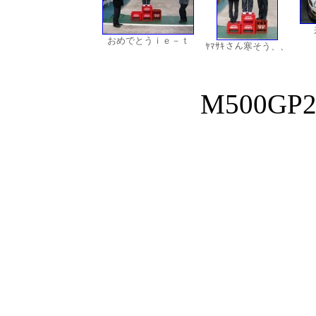
おめでとうｉｅ－ｔ
ﾔﾏｻｷさん寒そう、、
M500GP2