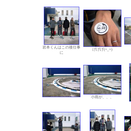
岩本くんはこの後仕事
げげげ(+_+)
に
小雨が、、、